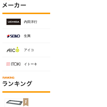
内田洋行
生興
アイコ
イトーキ