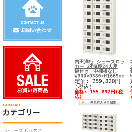
内田洋行 シューズロッ
カー 3列8段24人用
鍵付き・中棚板なし
W900×D380×H1669mm
定価: 259,820円
(税込)
価格: 155,892円(税
込)
シューズボックス