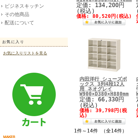
定価: 134,200円
ビジネスキッチン
(税込)
その他商品
価格: 80,520円(税込)
配送について
お気に入り
お気に入りリストを見る
内田洋行 シューズボ
ックス 3列4段12人
用 ネオグレイ
W900×D380×H880mm
定価: 66,330円
(税込)
価格: 39,798円(税
込)
1件～14件 （全14件）