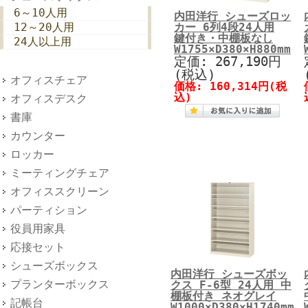
6～10人用
内田洋行 シューズロッ
12～20人用
カー 6列4段24人用
鍵付き・中棚板なし
24人以上用
W1755×D380×H880mm
定価: 267,190円
(税込)
オフィスチェア
価格: 160,314円(税
込)
オフィスデスク
書庫
カウンター
ロッカー
ミーティングチェア
オフィススクリーン
パーティション
役員用家具
応接セット
シューズボックス
内田洋行 シューズボッ
プランターボックス
クス F-6型 24人用 中
棚板付き ネオグレイ
記帳台
W1000×D380×H1740mm