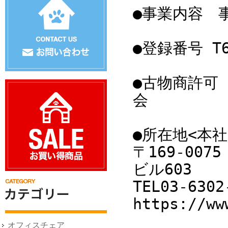
●事業内容 
●登録番号 T60
●古物商許可 
会
●所在地<本社
〒169-00
ビル603
TEL03-6302
https://ww
オフィスチェア