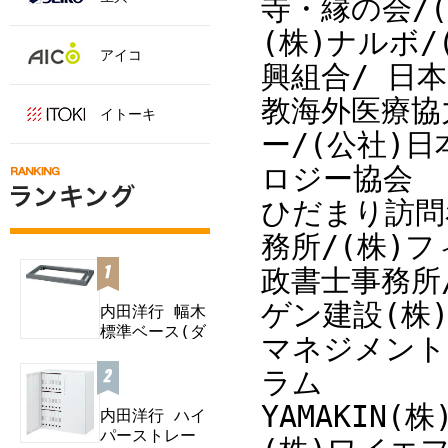
寺・縁の会/
(株)ナルボ/
アイコ
興組合/ 日本
教海外医療協
イトーキ
ー/(公社)
ロジー協会
ひだまり訪問
務所/(株)
政書士事務所/
ゲン建設(株
内田洋行 幅木
標準ベース(ダ
マネジメント
ブル) B...
ラム
YAMAKIN(
内田洋行 ハイ
パーストレー