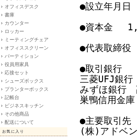
●設立年月日 
オフィスデスク
書庫
カウンター
●資本金 1,
ロッカー
ミーティングチェア
●代表取締役
オフィススクリーン
パーティション
役員用家具
●取引銀行
応接セット
三菱UFJ銀
シューズボックス
みずほ銀行 
プランターボックス
記帳台
巣鴨信用金庫
ビジネスキッチン
その他商品
●主要取引先
配送について
(株)アドベ
お気に入り