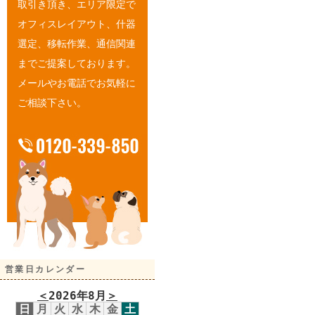
取引き頂き、エリア限定で
オフィスレイアウト、什器
選定、移転作業、通信関連
までご提案しております。
メールやお電話でお気軽に
ご相談下さい。
営業日カレンダー
＜
2026年8月
＞
日
月
火
水
木
金
土