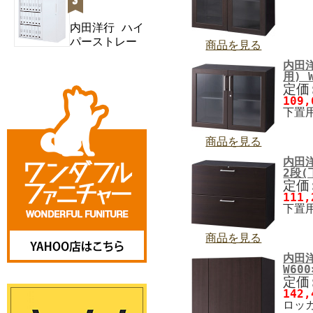
内田洋行 ハイ
パーストレー
商品を見る
ジ スタン
内田
ダ...
用) W
定価:
109
下置用
商品を見る
内田
2段(
定価:
111
下置用
商品を見る
内田
W600
定価:
142
ロッカ