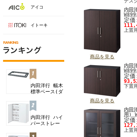
デスク
アイコ
内田
W899
定価:
111
イトーキ
上置用
商品を見る
内田
W899
定価:
93,
内田洋行 幅木
下置用
標準ベース(ダ
ブル) B...
商品を見る
内田
用) W
内田洋行 ハイ
定価:
パーストレー
127
ジ スタンダー
上置用