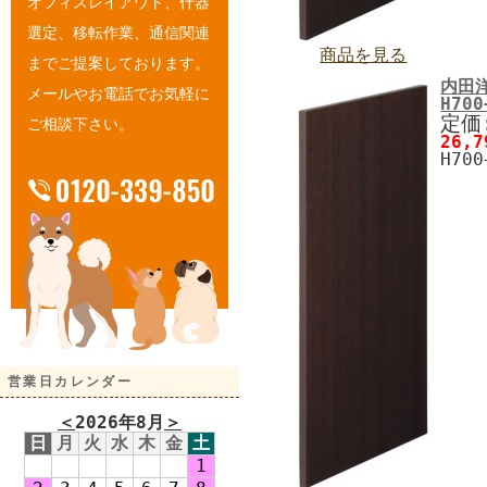
オフィスレイアウト、什器
選定、移転作業、通信関連
商品を見る
までご提案しております。
内田
メールやお電話でお気軽に
H70
定価:
ご相談下さい。
26,
H70
営業日カレンダー
＜
2026年8月
＞
日
月
火
水
木
金
土
1