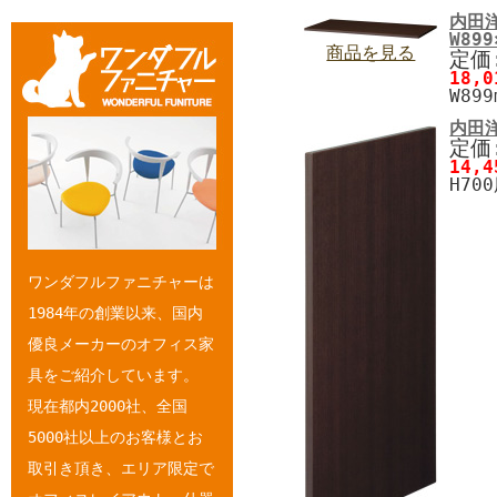
内田
W899
商品を見る
定価:
18,
W899
内田洋
定価:
14,
H700
ワンダフルファニチャーは
1984年の創業以来、国内
優良メーカーのオフィス家
具をご紹介しています。
現在都内2000社、全国
5000社以上のお客様とお
取引き頂き、エリア限定で