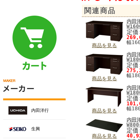
関連商品
内田
W160
定価:
269
幅160
商品を見る
内田
W180
定価:
275
幅180
商品を見る
内田
W180
定価:
101
幅180
内田洋行
商品を見る
内田
W800
生興
定価:
40,
商品を見る