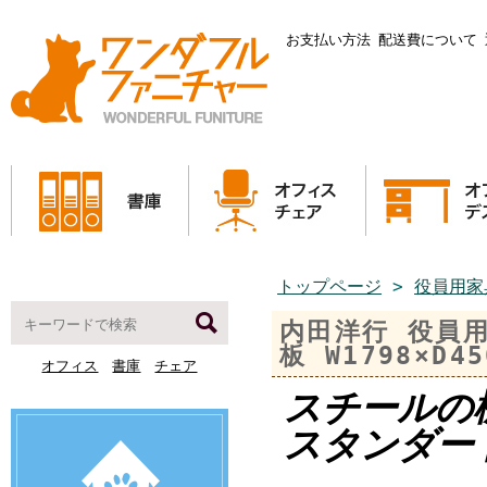
お支払い方法
配送費について
トップページ
>
役員用家
内田洋行 役員用
板 W1798×D45
オフィス
書庫
チェア
スチールの
スタンダー